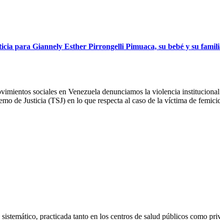
ia para Giannely Esther Pirrongelli Pimuaca, su bebé y su famili
imientos sociales en Venezuela denunciamos la violencia institucional re
remo de Justicia (TSJ) en lo que respecta al caso de la víctima de femi
 sistemático, practicada tanto en los centros de salud públicos como p