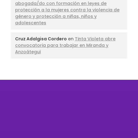
abogada/do con formación en leyes de
protección a la mujeres contra la violencia de
género y protección a niñas, niños y
adolescentes
Cruz Adalgisa Cordero
en
Tinta Violeta abre
convocatoria para trabajar en Miranda y
Anzoátegui
Organización feminista autónoma
defensora de los Derechos Humanos de
las mujeres, las niñas, niños, adolescentes y
las personas LGBTIQ+.