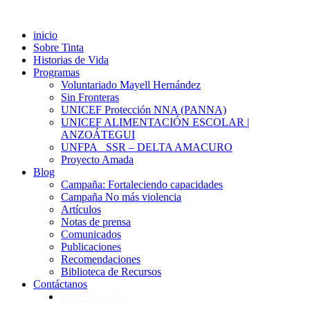
inicio
Sobre Tinta
Historias de Vida
Programas
Voluntariado Mayell Hernández
Sin Fronteras
UNICEF Protección NNA (PANNA)
UNICEF ALIMENTACIÓN ESCOLAR |
ANZOÁTEGUI
UNFPA_ SSR – DELTA AMACURO
Proyecto Amada
Blog
Campaña: Fortaleciendo capacidades
Campaña No más violencia
Artículos
Notas de prensa
Comunicados
Publicaciones
Recomendaciones
Biblioteca de Recursos
Contáctanos
Hacer donativo