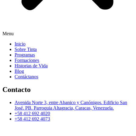
Menu
Inicio
Sobre Tinta
Programas
Formaciones
Historias de Vida
Blog
Contáctanos
Contacto
Avenida Norte 3, entre Abanico y Canónigos. Edificio San
José. PB. Parroquia Altagracia, Caracas, Venezuela.
+58 412 692 4020
+58 412 692 4073