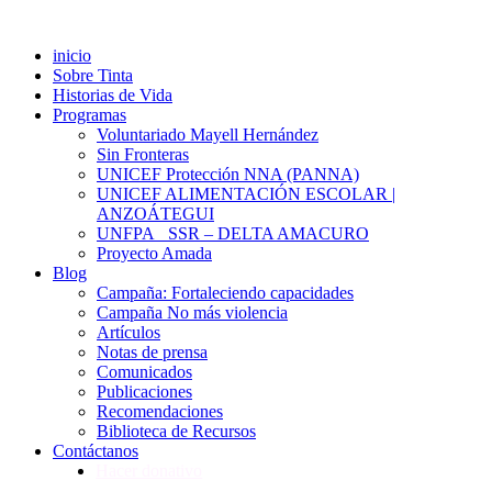
inicio
Sobre Tinta
Historias de Vida
Programas
Voluntariado Mayell Hernández
Sin Fronteras
UNICEF Protección NNA (PANNA)
UNICEF ALIMENTACIÓN ESCOLAR |
ANZOÁTEGUI
UNFPA_ SSR – DELTA AMACURO
Proyecto Amada
Blog
Campaña: Fortaleciendo capacidades
Campaña No más violencia
Artículos
Notas de prensa
Comunicados
Publicaciones
Recomendaciones
Biblioteca de Recursos
Contáctanos
Hacer donativo