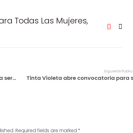
Para Todas Las Mujeres
,
Siguiente Publi
Tinta Violeta abre convocatoria para servicio de refrigerios en Delta Amacuro
lished. Required fields are marked *