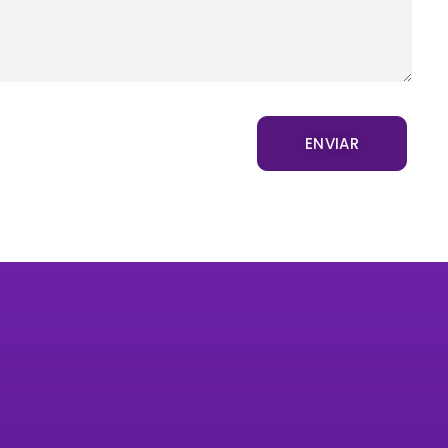
Contacto
ces Rápidos
Avenida Norte 3, entr
Canónigos. Edificio S