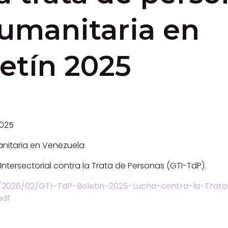
Humanitaria en
etín 2025
2025
anitaria en Venezuela
ntersectorial contra la Trata de Personas (GTI-TdP).
s/2026/02/GTI-TdP-Boletin-2025-Lucha-contra-la-Trat
pdf