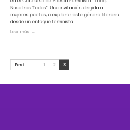
en el Concurso de Poesía Feminista “Toda,
Nosotras Todas”. Una invitación dirigida a
mujeres poetas, a explorar este género literario
desde un enfoque feminista
Leer más
First
1
2
3
Organización feminista autónoma
defensora de los Derechos Humanos de
las mujeres, las niñas, niños, adolescentes y