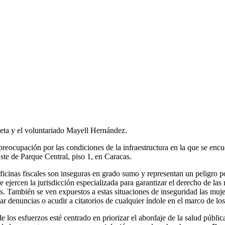
oleta y el voluntariado Mayell Hernández.
eocupación por las condiciones de la infraestructura en la que se encuen
Este de Parque Central, piso 1, en Caracas.
icinas fiscales son inseguras en grado sumo y representan un peligro pot
ue ejercen la jurisdicción especializada para garantizar el derecho de la
es. También se ven expuestos a estas situaciones de inseguridad las muje
lar denuncias o acudir a citatorios de cualquier índole en el marco de lo
os esfuerzos esté centrado en priorizar el abordaje de la salud públic