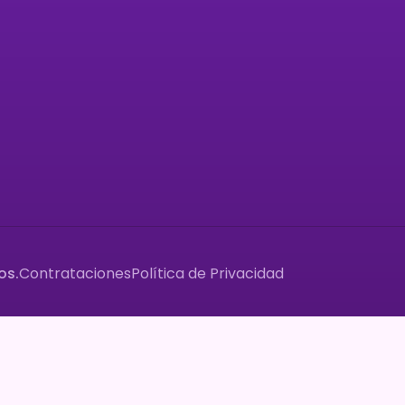
ramas
+58 412 692 4020
aciones
+58 412 692 4073
rias de Vida
entintavioleta@gmai
áctanos
os.
Contrataciones
Política de Privacidad