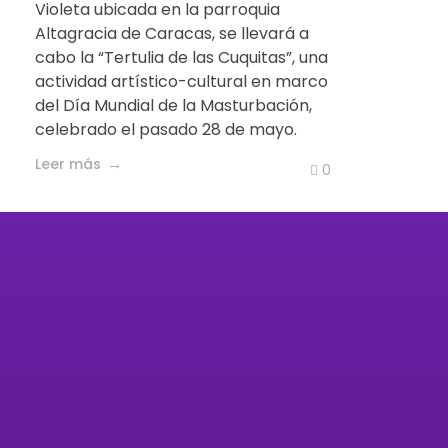
Violeta ubicada en la parroquia
Altagracia de Caracas, se llevará a
cabo la “Tertulia de las Cuquitas”, una
actividad artístico-cultural en marco
del Día Mundial de la Masturbación,
celebrado el pasado 28 de mayo.
Leer más
0
Enla
Organización feminista autónoma
defensora de los Derechos Humanos
Inicio
de las mujeres, las niñas, niños,
adolescentes y las personas
Sobre
LGBTIQ+.