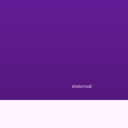
Síguenos en redes sociales
l.com
Webmail