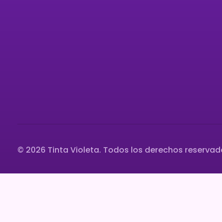
Prog
Código de Conducta
Form
Histo
Blog
Cont
© 2026 Tinta Violeta. Todos los derechos reservad
modal-check