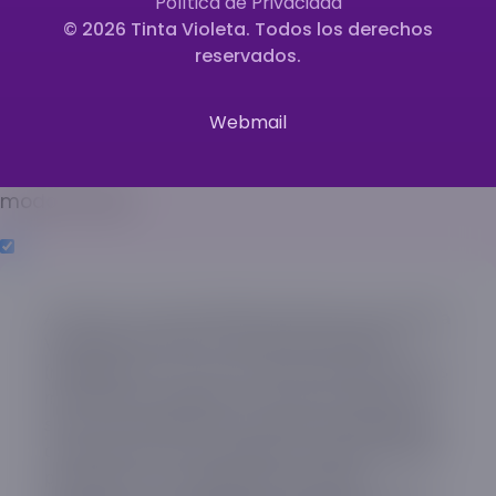
Política de Privacidad
© 2026 Tinta Violeta. Todos los derechos
reservados.
Webmail
modal-check
A más de un mes del doble terremoto que sacudió a
Venezuela los días 24 y 25 de junio de 2026
(magnitudes 7.2 y 7.5), uno de los eventos sísmicos
más severos registrados en el país en más de un
siglo, miles de personas continúan enfrentando las
consecuencias de la emergencia. Muchas familias
permanecen en campamentos de refugio