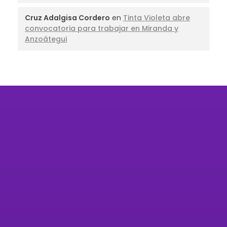
Cruz Adalgisa Cordero
en
Tinta Violeta abre
convocatoria para trabajar en Miranda y
Anzoátegui
Organización feminista autónoma
defensora de los Derechos Humanos de
las mujeres, las niñas, niños, adolescentes y
las personas LGBTIQ+.
Código de Conducta