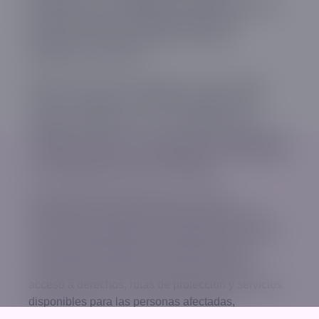
provisional y comunidades gravemente afectadas,
donde persisten necesidades urgentes de
protección, apoyo psicosocial y acceso a
información y servicios.
Desde el inicio de la emergencia, Tinta Violeta
activó su programa «Tinta te Acompaña» y hoy
seguimos presentes en los campamentos de
refugio provisional y en las zonas más afectadas de
La Guaira y Caracas, acompañando a las personas
y comunidades que más lo necesitan.
Nuestro equipo brinda primeros auxilios
psicológicos, contención emocional, gestión de
casos, acompañamiento especializado y acciones
comunitarias de protección. Además, hemos
incorporado orientación legal para facilitar el
acceso a derechos, rutas de protección y servicios
disponibles para las personas afectadas,
especialmente mujeres, niñas, niños, adolescentes