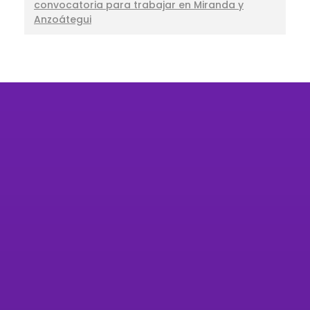
convocatoria para trabajar en Miranda y
Anzoátegui
Organización feminista autónoma
defensora de los Derechos Humanos de
las mujeres, las niñas, niños, adolescentes y
las personas LGBTIQ+.
Código de Conducta