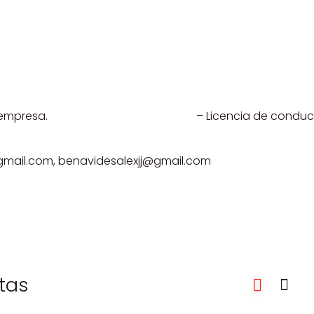
bjeto de la empresa. – Licencia de conducir 
@gmail.com,
benavidesalexjj@gmail.com
etas