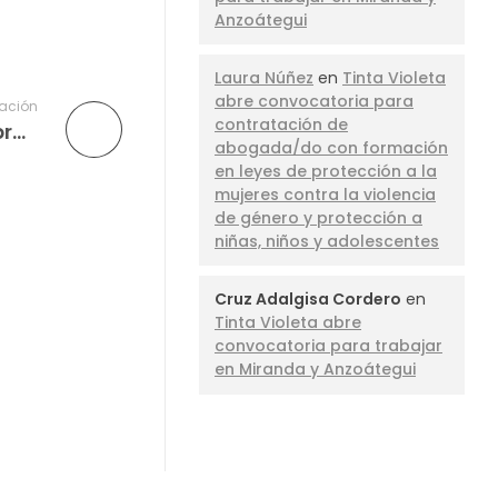
Anzoátegui
Laura Núñez
en
Tinta Violeta
abre convocatoria para
cación
contratación de
Tinta Violeta abre convocatoria para proveedores de materiales de papelería y didácticos
abogada/do con formación
en leyes de protección a la
mujeres contra la violencia
de género y protección a
niñas, niños y adolescentes
Cruz Adalgisa Cordero
en
Tinta Violeta abre
convocatoria para trabajar
en Miranda y Anzoátegui