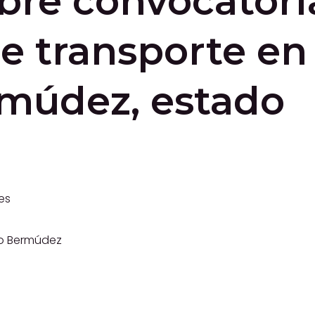
abre convocatori
de transporte en 
múdez, estado
es
pio Bermúdez