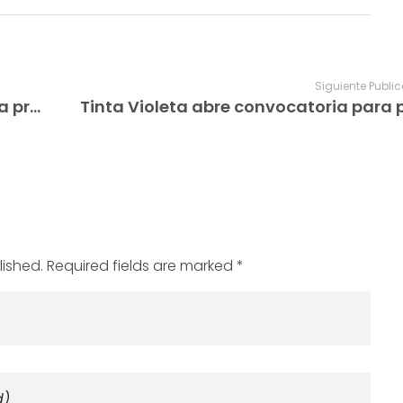
Siguiente Publi
Tinta Violeta abre convocatoria para proveedores de mobiliarios y enseres
lished. Required fields are marked *