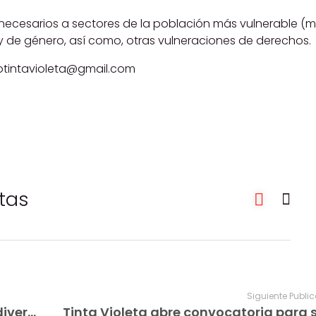
necesarios a sectores de la población más vulnerable (mu
 y de género, así como, otras vulneraciones de derechos.
anotintavioleta@gmail.com
etas
Siguiente Publi
Tinta Violeta abre convocatoria en diversas áreas