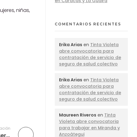
en Caracas y La Guaira
jeres, niñas,
COMENTARIOS RECIENTES
Erika Arias
en
Tinta Violeta
abre convocatoria para
contratación de servicio de
seguro de salud colectivo
Erika Arias
en
Tinta Violeta
abre convocatoria para
contratación de servicio de
seguro de salud colectivo
Maureen Riveros
en
Tinta
Violeta abre convocatoria
para trabajar en Miranda y
cación
Anzoátegui
Tinta Violeta abre convocatoria para servicio de traducción simultánea